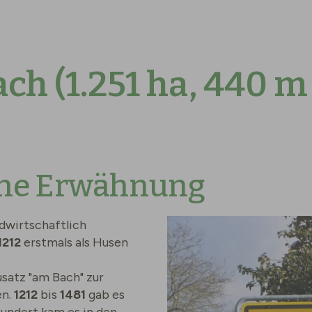
h (1.251 ha, 440 m
che Erwähnung
dwirtschaftlich
1212
erstmals als Husen
usatz "am Bach" zur
en.
1212
bis
1481
gab es
rhundert kam es in den