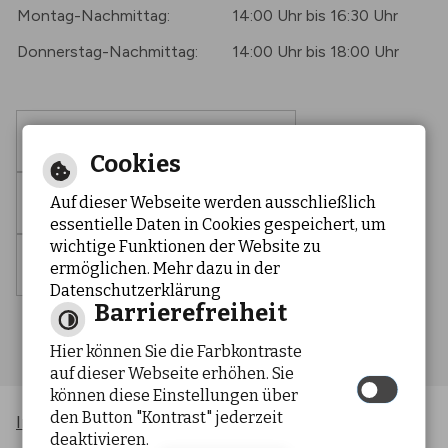
Montag-Nachmittag:
14:00 Uhr bis 16:30 Uhr
Donnerstag-Nachmittag:
14:00 Uhr bis 18:00 Uhr
Barrierefreie Ansicht
Cookies
Auf dieser Webseite werden ausschließlich
Leichte Sprache
essentielle Daten in Cookies gespeichert, um
wichtige Funktionen der Website zu
Gebärdensprache
ermöglichen. Mehr dazu in der
Datenschutzerklärung
Barrierefreiheit
Hier können Sie die Farbkontraste
auf dieser Webseite erhöhen. Sie
können diese Einstellungen über
den Button "Kontrast" jederzeit
Inhaltsverzeichnis
Impressum
|
|
deaktivieren.