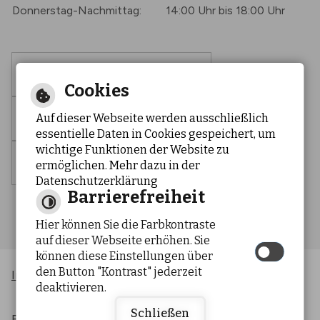
Donnerstag-Nachmittag:
14:00 Uhr bis 18:00 Uhr
Barrierefreie Ansicht
Cookies
Auf dieser Webseite werden ausschließlich
Leichte Sprache
essentielle Daten in Cookies gespeichert, um
wichtige Funktionen der Website zu
Gebärdensprache
ermöglichen. Mehr dazu in der
Datenschutzerklärung
Barrierefreiheit
Hier können Sie die Farbkontraste
auf dieser Webseite erhöhen. Sie
können diese Einstellungen über
den Button "Kontrast" jederzeit
Inhaltsverzeichnis
Impressum
|
|
deaktivieren.
Datenschutzerklärung
Erklärung zur
|
Schließen
Barrierefreiheit