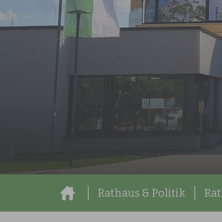
Sie sind hier:
Rathaus & Politik
Rat